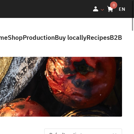
EN
me
Shop
Production
Buy locally
Recipes
B2B