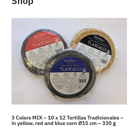
Shop
3 Colors MIX – 10 x 12 Tortillas Tradicionales –
in yellow, red and blue corn Ø15 cm – 330 g