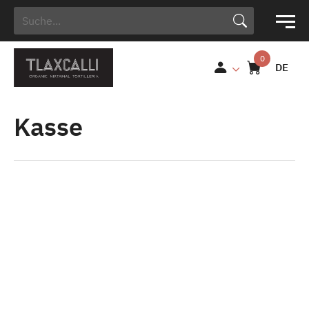
Search Button
Search
for:
DE
Kasse